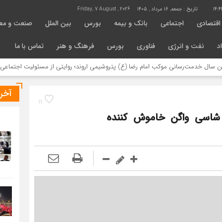
14:4
تاریخ :
جمعه, ۱۶ مرداد , ۱۴۰۵
Friday, 7 August , 2026
اقتصادی
اجتماعی
بانک و بیمه
بورس
بین الملل
صنعت و مع
د
نفت و انرژی
فناوری
بورس
فرهنگ و هنر
تماس با ما
سانی موکب امام رضا (ع) پتروشیمی اروند؛ روایتی از مسئولیت اجتماعی در مسیر ارب
آخر
11
شاسی واگن خاموش کننده