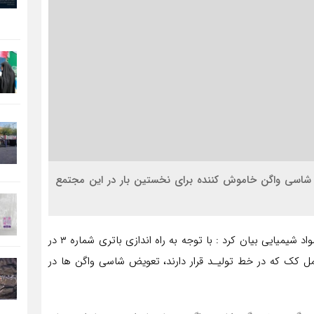
 شاسی واگن خاموش کننده برای نخستین بار در این مجتمع
عباس ناصحی سرپرست دفتر فنی مدیریت تولیدات کک و مواد شیمیایی بیان کرد : با توجه به راه اندازی باتری شماره ۳ در
عمر دو عدد واگن حمل کک که در خط تولیـد قرار دارند، تعویض شاسی واگن ها در