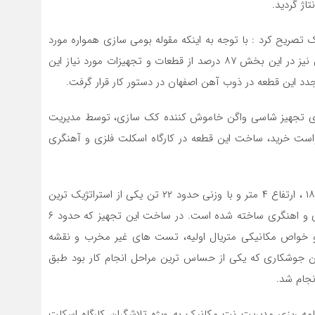
اژ گردید.
صریح کرد : با توجه به اینکه مقوله بومی سازی همواره مورد
تاکید ویژه مقام معظم رهبری قرار دارد و ذوب آهن اصفهان نیز در این بخش ۸۷ درصد از قطعات و تجهیزات مورد نیاز این
این قطعه در ذوب آهن اصفهان در دستور کار قرار گرفت.
ای تجهیز شاسی واگن خاموش کننده کک سازی، توسط مدیریت
ست خرید، ساخت این قطعه در کارگاه اسکلت فلزی و آهنگری
رضا یغمایی بیان کرد : این شاسی با ابعاد تقریبی ۳ ، طول ۱۸ ، ارتفاع ۴ متر و با وزنی حدود ۲۲ تن یکی از استراتژیک ترین
قطعاتی است که طی سال های اخیر در کارگاه اسکلت فلزی و اهنگری ساخته شده است. در ساخت این تجهیز که حدود ۶
یز و خواص مکانیکی متریال اولیه، تست های غیر مخرب و نقشه
چنین جوشکاری که یکی از حساس ترین مراحل انجام کار بود طبق
امه ریزی مدیریت نت مکانیک به ویژه تلاشگران کارگاه اسکلت