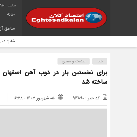
3:11
خانه
مناطق آزا
شانزدهمین سال خدمت‌ر
خانه
صنعت و معدن
برای نخستین بار در ذوب آهن اصفهان 
ساخته شد
کد خبر : 93890
۰۵ شهریور ۱۴۰۳ - ۱۶:۲۸