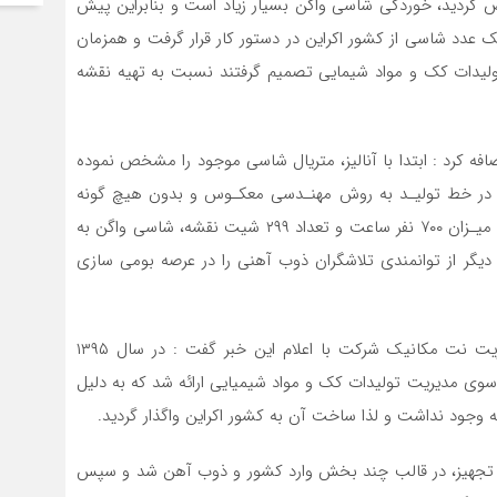
انجام شده مشخص گردید، خوردگی شاسی واگن بسیار زیاد است و بنابراین پیش
 در سال ۱۳۹۵ درخواست خرید یک عدد شاسی از کشور اکراین در دستور کار قرار گرفت و همزمان
یدات کک و مواد شیمایی تصمیم گرفتند نسبت به تهیه نقشه‌
ه کرد : ابتدا با آنالیز، متریال شاسی موجود را مشخص نموده
 در خط تولیـد به روش مهنـدسی معکـوس و بدون هیچ گونه
وابستگی انجام گرفت و سرانجام پس از گذشت ۵ ماه و به میـزان ۷۰۰ نفر ساعت و تعداد ۲۹۹ شیت نقشه، شاسی واگن به
بخشی دیگر از توانمندی تلاشگران ذوب آهنی را در عرصه بومی سازی
رضا یغمایی سرپرست کارگاه اسکلت فلزی و آهنگری مدیریت نت مکانیک شرکت با اعلام این خبر گفت : در سال ۱۳۹۵
 مدیریت تولیدات کک و مواد شیمیایی ارائه شد که به دلیل
جود نداشت و لذا ساخت آن به کشور اکراین واگذار گردید.
 به ابعاد بزرگ این تجهیز، در قالب چند بخش وارد کشور و ذوب آهن شد و سپس