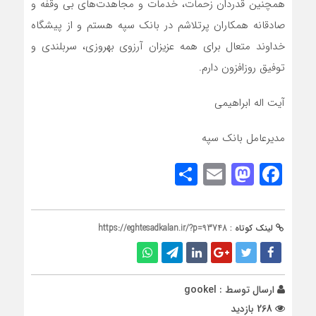
همچنین قدردان زحمات، خدمات و مجاهدت‌های بی وقفه و
صادقانه همکاران پرتلاشم در بانک سپه هستم و از پیشگاه
خداوند متعال برای همه عزیزان آرزوی بهروزی، سربلندی و
توفیق روزافزون دارم.
آیت اله ابراهیمی
مدیرعامل بانک سپه
Share
Mastodon
Email
Facebook
لینک کوتاه :
https://eghtesadkalan.ir/?p=93748
ارسال توسط :
gookel
268 بازدید