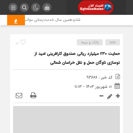
شانزدهمین سال خدمت‌رسانی موکب امام رضا (ع) پتروش
خانه
بانک و بیمه
13
حمایت ۲۳۰ میلیارد ریالی صندوق کارافرینی امید از
نوسازی ناوگان حمل و نقل خراسان شمالی
کد خبر : 93666
۰۱ شهریور ۱۴۰۳ - ۱۱:۱۳