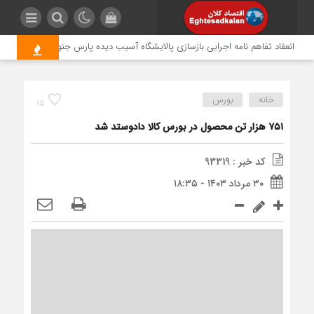
انعقاد تفاهم نامه اجرایی بازسازی پالایشگاه آسیب دیده پارس جنوبی
«کچاد» با رشد ۲۶ درصدی درآم
خانه
بورس
15
۷۵۱ هزار تن محصول در بورس کالا دادوستد شد
کد خبر : 93319
۳۰ مرداد ۱۴۰۳ - ۱۸:۳۵