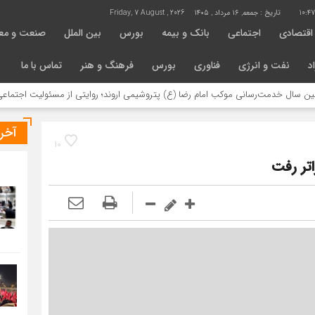
10:4
تاریخ :
جمعه, ۱۶ مرداد , ۱۴۰۵
Friday, 7 August , 2026
اقتصادی
اجتماعی
بانک و بیمه
بورس
بین الملل
صنعت و مع
د
نفت و انرژی
فناوری
بورس
فرهنگ و هنر
تماس با ما
مت‌رسانی موکب امام رضا (ع) پتروشیمی اروند؛ روایتی از مسئولیت اجتماعی در مسیر
آخر
10