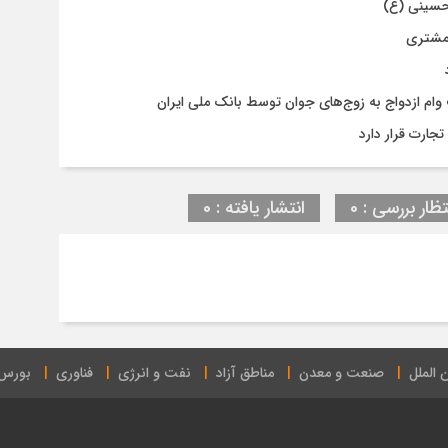
حسینی (ع)
 مشتری
جارت قرار دارد
تظار بررسی : 0
انتشار یافته : 0
 الملل
صنعت و معدن
مناطق آزاد
نفت و انرژی
فناوری
بورس