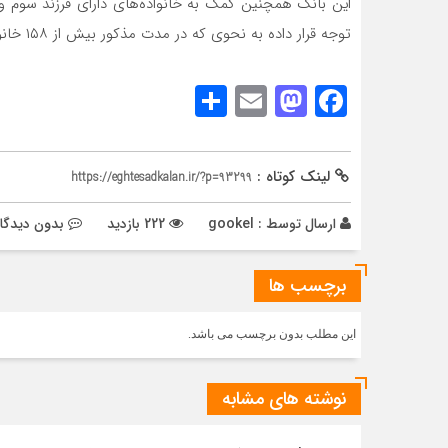
این بانک همچنین کمک به خانواده‌های دارای فرزند سوم و
توجه قرار داده به نحوی که در مدت مذکور بیش از ۱۵۸ خانواده از این وام به ارزش ۳۷۲ میلیارد ریال برخوردار بوده‌اند.
Share
Mastodon
Email
Facebook
لینک کوتاه :
https://eghtesadkalan.ir/?p=93299
ارسال توسط :
gookel
222 بازدید
بدون دیدگا
برچسب ها
این مطلب بدون برچسب می باشد.
نوشته های مشابه