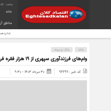
7:53
خانه
مناطق آزا
شانزدهمین سال خد
خانه
بانک و بیمه
وام‌های فرزندآوری سپهری از ۱۹ هزار فقره فراتر رفت
کد خبر : 93299
۳۰ مرداد ۱۴۰۳ - ۹:۳۰