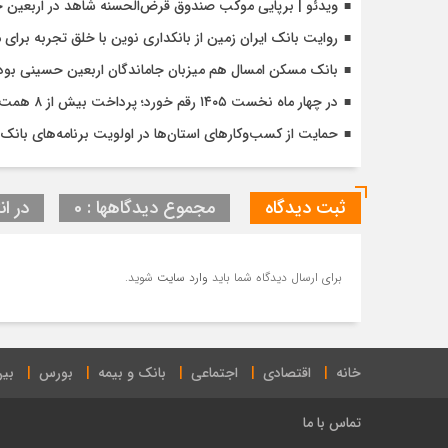
ویدئو | برپایی موکب صندوق قرض‌الحسنه شاهد در اربعین 
روایت بانک ایران زمین از بانکداری نوین با خلق تجربه برای
بانک مسکن امسال هم میزبان جاماندگان اربعین حسینی بود
در چهار ماه نخست ۱۴۰۵ رقم خورد؛ پرداخت بیش از ۸ همت وام ازدواج به زوج‌های جوان توسط بانک ملی ایران
حمایت از کسب‌وکارهای استان‌ها در اولویت برنامه‌های بانک ت
ثبت دیدگاه
مجموع دیدگاهها : 0
در ان
برای ارسال دیدگاه شما باید
وارد سایت
شوید.
خانه
اقتصادی
اجتماعی
بانک و بیمه
بورس
بین
تماس با ما