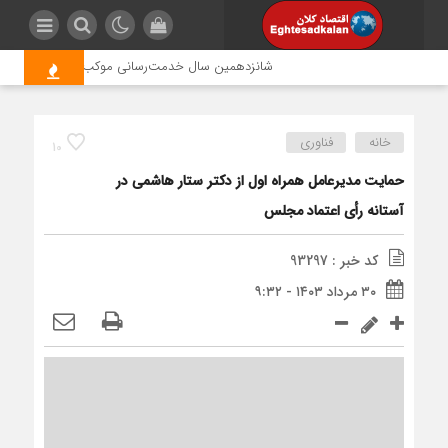
شانزدهمین سال خدمت‌رسانی موکب امام رضا (ع) پتروشی
خانه
فناوری
10
حمایت مدیرعامل همراه اول از دکتر ستار هاشمی در
آستانه رأی اعتماد مجلس
کد خبر : 93297
۳۰ مرداد ۱۴۰۳ - ۹:۳۲