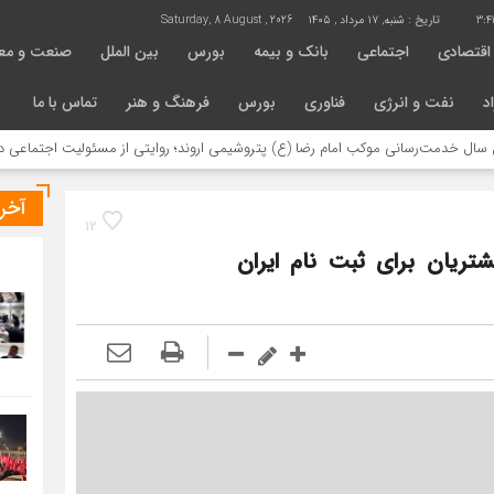
3:4
تاریخ :
شنبه, ۱۷ مرداد , ۱۴۰۵
Saturday, 8 August , 2026
اقتصادی
اجتماعی
بانک و بیمه
بورس
بین الملل
صنعت و مع
د
نفت و انرژی
فناوری
بورس
فرهنگ و هنر
تماس با ما
مت‌رسانی موکب امام رضا (ع) پتروشیمی اروند؛ روایتی از مسئولیت اجتماعی در مسیر 
آخر
12
ریان برای ثبت نام ایران