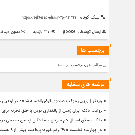
لینک کوتاه :
https://eghtesadkalan.ir/?p=93341
ارسال توسط :
gookel
217 بازدید
بدون دیدگاه
برچسب ها
این مطلب بدون برچسب می باشد.
نوشته های مشابه
ویدئو | برپایی موکب صندوق قرض‌الحسنه شاهد در اربعین 
روایت بانک ایران زمین از بانکداری نوین با خلق تجربه برای
بانک مسکن امسال هم میزبان جاماندگان اربعین حسینی بود
در چهار ماه نخست ۱۴۰۵ رقم خورد؛ پرداخت بیش از ۸ همت وام ازدواج به زوج‌های جوان توسط بانک ملی ایران