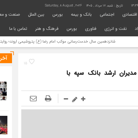
13:3
تاریخ :
شنبه, ۱۷ مرداد , ۱۴۰۵
Saturday, 8 August , 2026
اقتصادی
اجتماعی
بانک و بیمه
بورس
بین الملل
صنعت و مع
د
نفت و انرژی
فناوری
بورس
فرهنگ و هنر
تماس با ما
شانزدهمین سال خدمت‌رسانی موکب امام رضا (ع) پتروشیمی اروند؛ روایتی از مسئو
آخر
15
دیران ارشد بانک سپه با