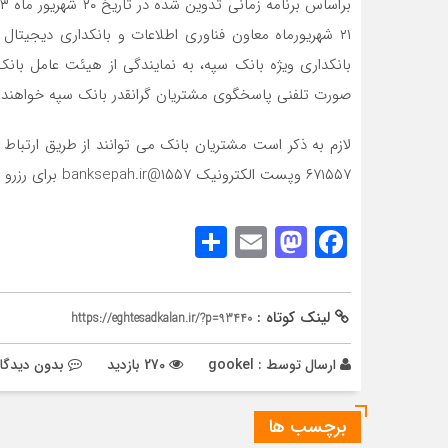
صورت تلفنی پاسخگوی مشتریان گرانقدر بانک سپه خواهند ب
۶۷۱۵۵۷ وپست الکترونیک ۱۵۵۷@banksepah.ir برای رزرو نوبت جهت گفتگو اقدام کنند.
Share
Mastodon
Email
Facebook
لینک کوتاه :
https://eghtesadkalan.ir/?p=93440
ارسال توسط :
gookel
270 بازدید
بدون دیدگا
برچسب ها