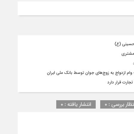
حسینی (ع)
 مشتری
جارت قرار دارد
تظار بررسی : 0
انتشار یافته : 0