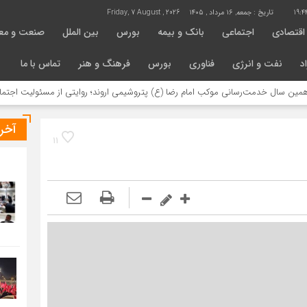
19:4
تاریخ :
جمعه, ۱۶ مرداد , ۱۴۰۵
Friday, 7 August , 2026
اقتصادی
اجتماعی
بانک و بیمه
بورس
بین الملل
صنعت و مع
د
نفت و انرژی
فناوری
بورس
فرهنگ و هنر
تماس با ما
خدمت‌رسانی موکب امام رضا (ع) پتروشیمی اروند؛ روایتی از مسئولیت اجتماعی در مسی
آخر
11