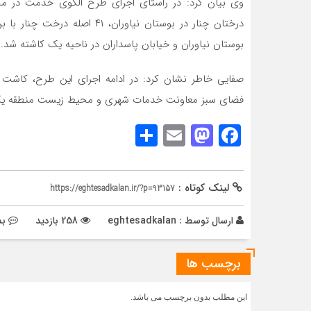
وی بیان کرد: در راستای اجرای طرح الگوی خدمت در 
بوستان نیاوران و خیابان پاسداران در ناحیه یک کاشته شد.
صفایی خاطر نشان کرد: در ادامه اجرای این طرح، کاشت د
فضای سبز معاونت خدمات شهری و محیط زیست منطقه یک قرا
Share
Mastodon
Email
Facebook
لینک کوتاه :
https://eghtesadkalan.ir/?p=93157
ارسال توسط :
eghtesadkalan
258 بازدید
بد
برچسب ها
این مطلب بدون برچسب می باشد.