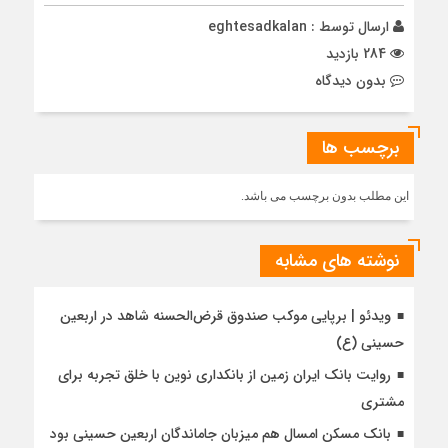
ارسال توسط :
eghtesadkalan
284 بازدید
بدون دیدگاه
برچسب ها
این مطلب بدون برچسب می باشد.
نوشته های مشابه
ویدئو | برپایی موکب صندوق قرض‌الحسنه شاهد در اربعین
حسینی (ع)
روایت بانک ایران زمین از بانکداری نوین با خلق تجربه برای
مشتری
بانک مسکن امسال هم میزبان جاماندگان اربعین حسینی بود