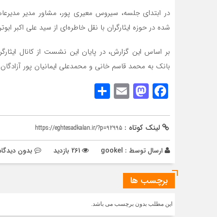
در ابتدای جلسه، سیروس معیری پور، مشاور مدیر مدیرعامل
شده در حوزه ایثارگران با نقل خاطره‌ای از سید علی اکبر ابوترا
بر اساس این گزارش، در پایان این نشست از کانال ایثارگ
بانک به محمد قاسم خانی و محمدعلی ایمانیان پور آزادگان
Share
Mastodon
Email
Facebook
لینک کوتاه :
https://eghtesadkalan.ir/?p=92995
ارسال توسط :
gookel
261 بازدید
بدون دیدگاه
برچسب ها
این مطلب بدون برچسب می باشد.