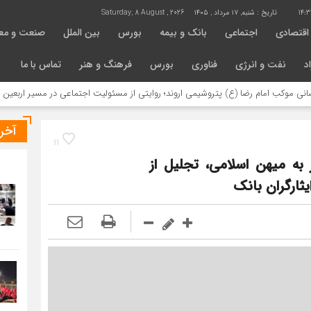
14:3
تاریخ :
شنبه, ۱۷ مرداد , ۱۴۰۵
Saturday, 8 August , 2026
اقتصادی
اجتماعی
بانک و بیمه
بورس
بین الملل
صنعت و مع
د
نفت و انرژی
فناوری
بورس
فرهنگ و هنر
تماس با ما
م رضا (ع) پتروشیمی اروند؛ روایتی از مسئولیت اجتماعی در مسیر اربعین
خدمات
آخر
11
 به میهن اسلامی، تجلیل از
یثارگران بانک