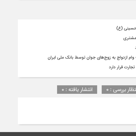
حسینی (ع)
 مشتری
جارت قرار دارد
تظار بررسی : 0
انتشار یافته : 0