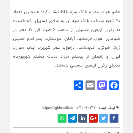
عضو هیات مدیره بانک سپه خاطرنشان کرد: همچنین تعداد
۲۰ شعبه منتخب بانک سپه نیز به منظور تسهیل ارائه خدمت
به زائران اربعین حسینی از ساعت ۶ صبح الی ۲۰ عصر در
شهرهای اهواز، خرمشهر، آبادان، سوسنگرد، بندر امام خمینی
(ره)، شوش، اندیمشک، دزفول، قصر شیرین، ایلام، مهران،
ایوان و زاهدان از بیستم مرداد لغایت هشتم شهریورماه
پذیرای زائران اربعین حسینی هستند.
Share
Mastodon
Email
Facebook
لینک کوتاه :
https://eghtesadkalan.ir/?p=92932