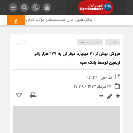
شانزدهمین سال خدمت‌رسانی موکب امام رضا (ع) پتروشیمی ارو
خانه
بانک و بیمه
15
فروش بیش از ۳۱ میلیارد دینار ارز به ۱۷۷ هزار زائر
اربعین توسط بانک سپه
کد خبر : 92932
۲۴ مرداد ۱۴۰۳ - ۱۷:۳۸