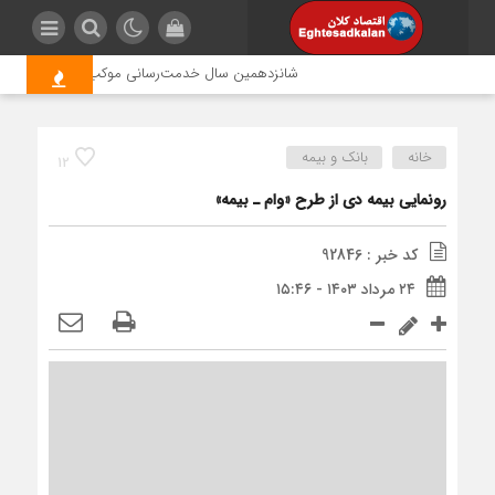
شانزدهمین سال خدمت‌رسانی موکب امام رضا (ع) پتروش
خانه
بانک و بیمه
12
رونمایی بیمه دی از طرح «وام ـ بیمه»
کد خبر : 92846
۲۴ مرداد ۱۴۰۳ - ۱۵:۴۶