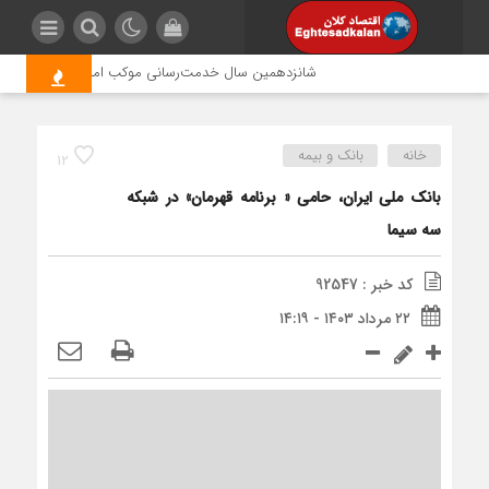
شانزدهمین سال خدمت‌رسانی موکب امام رضا (ع) پتروشیمی 
خانه
بانک و بیمه
12
بانک ملی ایران، حامی « برنامه قهرمان» در شبکه
سه سیما
کد خبر : 92547
۲۲ مرداد ۱۴۰۳ - ۱۴:۱۹