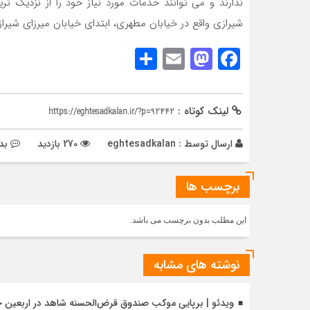
ندارند و می توانند خدمات مورد نیاز خود را از نزدیک ت
شیرازی واقع در خیابان مطهری، ابتدای خیابان میرزای شی
Share
Mastodon
Email
Facebook
لینک کوتاه :
https://eghtesadkalan.ir/?p=92442
ارسال توسط :
eghtesadkalan
270 بازدید
بد
برچسب ها
این مطلب بدون برچسب می باشد.
نوشته های مشابه
ویدئو | برپایی موکب صندوق قرض‌الحسنه شاهد در اربعین 