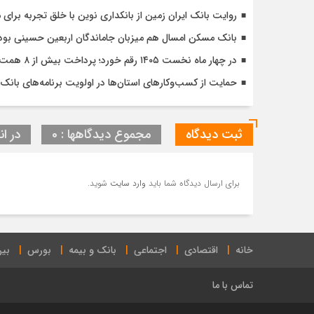
روایت بانک ایران زمین از بانکداری نوین با خلق تجربه برای
بانک مسکن امسال هم میزبان جاماندگان اربعین حسینی بود
در چهار ماه نخست ۱۴۰۵ رقم خورد؛ پرداخت بیش از ۸ همت وام ازدواج به زوج‌های جوان توسط بانک ملی ایران
حمایت از کسب‌وکارهای استان‌ها در اولویت برنامه‌های بانک ت
ثبت دیدگاه
مجموع دیدگاهها : 0
در ان
برای ارسال دیدگاه شما باید
وارد سایت
شوید.
خانه
اقتصادی
اجتماعی
بانک و بیمه
بورس
بین
تماس با ما