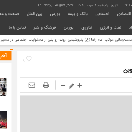
22:50
تاریخ :
پنجشنبه, ۱۵ مرداد , ۱۴۰۵
Thursday, 6 August , 2026
اقتصادی
اجتماعی
بانک و بیمه
بورس
بین الملل
صنعت و مع
د
نفت و انرژی
فناوری
بورس
فرهنگ و هنر
تماس با ما
 موکب امام رضا (ع) پتروشیمی اروند؛ روایتی از مسئولیت اجتماعی در مسیر اربعین
آخر
8
وین