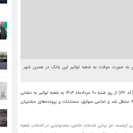
ن به صورت موقت به شعبه توانیر این بانک در همین شهر
به گزارش روابط عمومی بانک اقتصادنوین، #شعبه_مطهری (کد ۱۶۲) از روز شنبه ۲۰ مردادماه ۱۴۰۳ به شعبه توانیر به نشانی
تهران، خيابان وليعصر، نرسيده به سه راه توانير، پلاك ۲۳۱۳ منتقل شد و تمامی سوابق، مستندات و پرونده‌های مشتریان
ان ارجمند، جز برخی خدمات خاص، محدودیتی در انتخاب شعبه