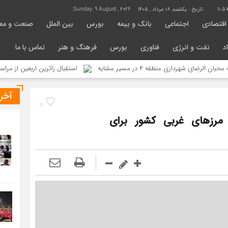
11:5
تاریخ :
یکشنبه, ۱۸ مرداد , ۱۴۰۵
Sunday, 9 August , 2026
اقتصادی
اجتماعی
بانک و بیمه
بورس
بین الملل
صنعت و مع
د
نفت و انرژی
فناوری
بورس
فرهنگ و هنر
تماس با ما
اری منطقه ۴ در مسیر مشایه
استقبال زائرین اربعین از مراسم تعزیه
آخر
11
 مرزهای غربی کشور برای