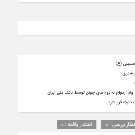
حسینی (ع)
 مشتری
جارت قرار دارد
تظار بررسی : 0
انتشار یافته : 0