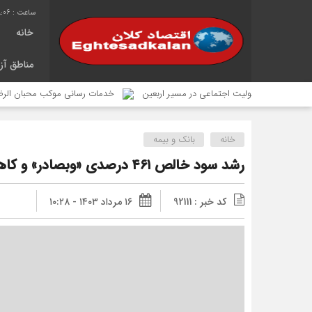
8:07
خانه
مناطق آزا
مسئولیت اجتماعی در مسیر اربعین
خدمات رسانی موکب محبان الرضای شهرداری منطقه ۴ در م
خانه
بانک و بیمه
رشد سود خالص ۴۶۱ درصدی «وبصادر» و کاهش نسبت‌های بدهی
کد خبر : 92111
۱۶ مرداد ۱۴۰۳ - ۱۰:۲۸