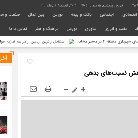
2:2
تاریخ :
پنجشنبه, ۱۵ مرداد , ۱۴۰۵
Thursday, 6 August , 2026
اقتصادی
اجتماعی
بانک و بیمه
بورس
بین الملل
صنعت و مع
د
نفت و انرژی
فناوری
بورس
فرهنگ و هنر
تماس با ما
سیر مشایه
استقبال زائرین اربعین از مراسم تعزیه خوانی در موک
آخر
9