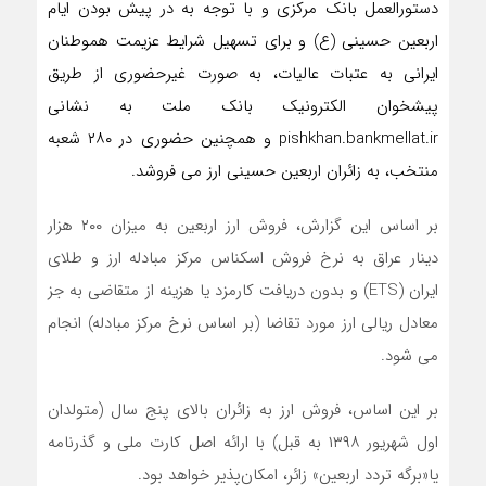
دستورالعمل بانک مرکزی و با توجه به در پیش بودن ایام
اربعین حسینی (ع) و برای تسهیل شرایط عزیمت هموطنان
ایرانی به عتبات عالیات، به صورت غیرحضوری از طریق
پیشخوان الکترونیک بانک ملت به نشانی
pishkhan.bankmellat.ir و همچنین حضوری در ۲۸۰ شعبه
منتخب، به زائران اربعین حسینی ارز می فروشد.
بر اساس این گزارش، فروش ارز اربعین به میزان ۲۰۰ هزار
دینار عراق به نرخ فروش اسکناس مرکز مبادله ارز و طلای
ایران (ETS) و بدون ‎دریافت کارمزد یا هزینه از متقاضی به جز
معادل ریالی ارز مورد تقاضا (بر اساس نرخ مرکز مبادله) انجام
می شود.
بر این اساس، فروش ارز به زائران بالای پنج سال (متولدان
اول شهریور ١٣٩٨ به قبل) با ارائه اصل کارت ملی و گذرنامه
یا«برگه تردد اربعین» زائر، امکان‌پذیر خواهد بود.