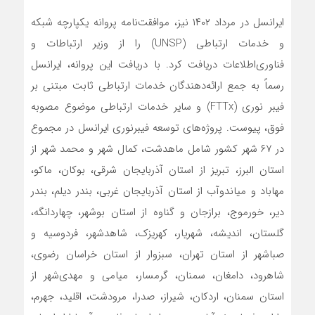
ایرانسل در مرداد ۱۴۰۲ نیز، موافقت‌نامه پروانه یکپارچه شبکه
و خدمات ارتباطی (UNSP) را از وزیر ارتباطات و
فناوری‌اطلاعات دریافت کرد. با دریافت این پروانه، ایرانسل
رسماً به جمع ارائه‌دهندگان خدمات ارتباطی ثابت مبتنی بر
فیبر نوری (FTTx) و سایر خدمات ارتباطی موضوع مصوبه
فوق، پیوست. پروژه‌های توسعه فیبرنوری ایرانسل در مجموع
در ۶۷ شهر کشور شامل ماهدشت، کمال شهر و محمد شهر از
استان البرز، تبریز از استان آذربایجان شرقی، بوکان، ماکو،
مهاباد و میاندوآب از استان آذربایجان غربی، بندر دیلم، بندر
دیر، خورموج، برازجان و گناوه از استان بوشهر، چهاردانگه،
گلستان، اندیشه، شهریار، کهریزک، شاهدشهر، فردوسیه و
صباشهر از استان تهران، سبزوار از استان خراسان رضوی،
شاهرود، دامغان، سمنان، گرمسار، میامی و مهدی‌شهر از
استان سمنان، اردکان، شیراز، صدرا، مرودشت، اقلید، جهرم،