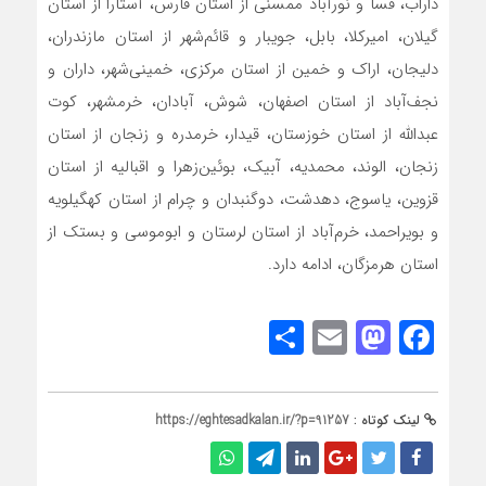
داراب، فسا و نورآباد ممسنی از استان فارس، آستارا از استان
گیلان، امیرکلا، بابل، جویبار و قائم‌شهر از استان مازندران،
دلیجان، اراک و خمین از استان مرکزی، خمینی‌شهر، داران و
نجف‌آباد از استان اصفهان، شوش، آبادان، خرمشهر، کوت
عبدالله از استان خوزستان، قیدار، خرمدره و زنجان از استان
زنجان، الوند، محمدیه، آبیک، بوئین‌زهرا و اقبالیه از استان
قزوین، یاسوج، دهدشت، دوگنبدان و چرام از استان کهگیلویه
و بویراحمد، خرم‌آباد از استان لرستان و ابوموسی و بستک از
استان هرمزگان، ادامه دارد.
Share
Mastodon
Email
Facebook
لینک کوتاه :
https://eghtesadkalan.ir/?p=91257