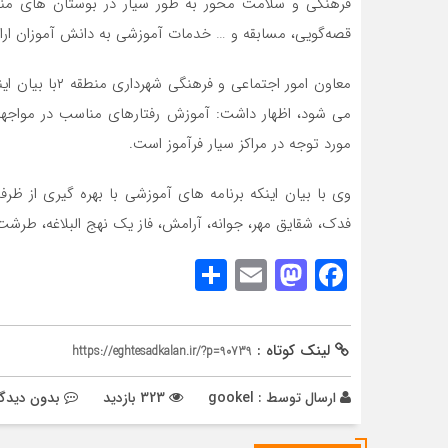
فرهنگی و سلامت محور به طور سیار در بوستان های منتخ
قصه‌گویی، مسابقه و … خدمات آموزشی به دانش آموزان ارائ
معاون امور اجتم
می شود، اظهار داشت: آموزش رفتارهای مناسب در مواجهه 
مورد توجه در مراکز سیار فرآموز است.
وی با بیان اینکه برنامه های آموزشی با بهره گیری از ظر
فدک، شقایق مهر، جوانه، آرامش، فاز یک نهج البلاغه، طرشت،
Share
Mastodon
Email
Facebook
لینک کوتاه :
https://eghtesadkalan.ir/?p=90739
ارسال توسط :
gookel
323 بازدید
بدون دیدگا