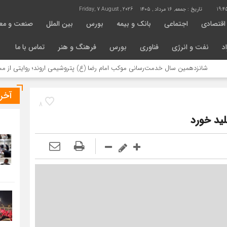
19:4
تاریخ :
جمعه, ۱۶ مرداد , ۱۴۰۵
Friday, 7 August , 2026
اقتصادی
اجتماعی
بانک و بیمه
بورس
بین الملل
صنعت و مع
د
نفت و انرژی
فناوری
بورس
فرهنگ و هنر
تماس با ما
زدهمین سال خدمت‌رسانی موکب امام رضا (ع) پتروشیمی اروند؛ روایتی از مسئولیت اج
آخر
8