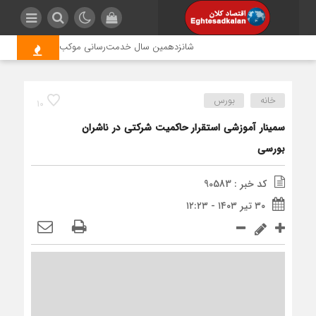
شانزدهمین سال خدمت‌رسانی موکب امام رضا (ع) پتروشیم
خانه
بورس
10
سمینار آموزشی استقرار حاکمیت شرکتی در ناشران
بورسی
کد خبر : 90583
۳۰ تیر ۱۴۰۳ - ۱۲:۲۳