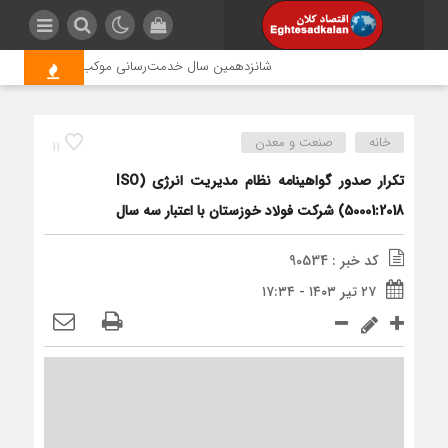
شانزدهمین سال خدمت‌رسانی موکب امام رضا (ع) پتروشی
خانه
صنعت و معدن
11
تکرار صدور گواهینامه‌ نظام مدیریت انرژی (ISO
50001:2018) شرکت فولاد خوزستان با اعتبار سه سال
کد خبر : 90534
۲۷ تیر ۱۴۰۳ - ۱۷:۳۴