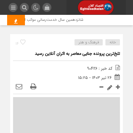
شانزدهمین سال خدمت‌رسانی موکب امام رضا (ع) پتروشیم
خانه
فرهنگ و هنر
14
تلخ‌ترین پرونده جنایی معاصر به اکران آنلاین رسید
کد خبر : 90426
۲۶ تیر ۱۴۰۳ - ۱۵:۲۵