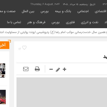
13:2
تاریخ :
پنجشنبه, ۱۵ مرداد , ۱۴۰۵
Thursday, 6 August , 2026
اقتصادی
اجتماعی
بانک و بیمه
بورس
بین الملل
صنعت و مع
د
نفت و انرژی
فناوری
بورس
فرهنگ و هنر
تماس با ما
 خدمت‌رسانی موکب امام رضا (ع) پتروشیمی اروند؛ روایتی از مسئولیت اجتماعی در مس
آخر
14
د