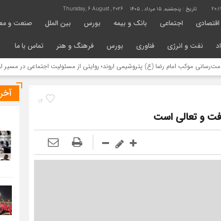
20:1
تاریخ :
پنجشنبه, ۱۵ مرداد , ۱۴۰۵
Thursday, 6 August , 2026
اقتصادی
اجتماعی
بانک و بیمه
بورس
بین الملل
صنعت و مع
د
نفت و انرژی
فناوری
بورس
فرهنگ و هنر
تماس با ما
کب امام رضا (ع) پتروشیمی اروند؛ روایتی از مسئولیت اجتماعی در مسیر اربعین
آخر
14
فت و تعالی است