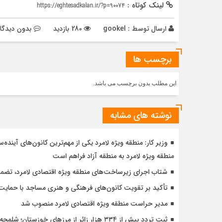
لینک کوتاه :
https://eghtesadkalan.ir/?p=90074
ارسال توسط :
gookel
280 بازدید
بدون دیدگا
برچسب ها
این مطلب بدون برچسب می باشد.
نوشته های مشابه
وزیر کار: منطقه ویژه لامرد یکی از مهم‌ترین کانون‌های آیند
منطقه ویژه لامرد به منطقه آزاد فراهم است
شتاب اجرای زیرساخت‌های منطقه ویژه اقتصادی لامرد، تضمین‌
تأکید بر تقویت کانون‌های فرهنگی و هنری مساجد با حمایت م
مدیر حراست منطقه ویژه اقتصادی لامرد منصوب شد
ثبت تردد بیش از ۳۳۴ هزار زائر از مرزهای خوزستان؛ شلمچه در صدر جابه‌جایی زائران اربعین