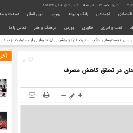
2:0
تاریخ :
شنبه, ۱۷ مرداد , ۱۴۰۵
Saturday, 8 August , 2026
اقتصادی
اجتماعی
بانک و بیمه
بورس
بین الملل
صنعت و مع
د
نفت و انرژی
فناوری
بورس
فرهنگ و هنر
تماس با ما
رسانی موکب امام رضا (ع) پتروشیمی اروند؛ روایتی از مسئولیت اجتماعی در مسیر ارب
آخر
13
وندان در تحقق کاهش مصرف