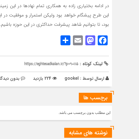
در ادامه بختیاری زاده به همکاری تمام نهادها در این زم
این طرح پیشگام خواهد بود ولیکن استمرار و موفقیت در 
بود، تا بتوانیم شاهد پیشرفت حداکثری در این حوزه باشیم.
Share
Mastodon
Email
Facebook
لینک کوتاه :
https://eghtesadkalan.ir/?p=90115
ارسال توسط :
gookel
224 بازدید
بدون دیدگا
برچسب ها
این مطلب بدون برچسب می باشد.
نوشته های مشابه