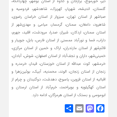
دیر، خورموج، برازجان و گناوه از استان بوشهر، چهاردانگه،
گلستان، اندیشه، شهریار، کهریزک، شاهدشهر، فردوسیه و
صباشهر از استان تهران، سبزوار از استان خراسان رضوی،
شاهرود، دامغان، سمنان، گرمسار، میامی و مهدی‌شهر از
استان سمنان، اردکان، شیراز، صدرا، مرودشت، اقلید، جهرم،
داراب، فسا و نورآباد ممسنی از استان فارس، بابل، جویبار و
قائم‌شهر از استان مازندران، اراک و خمین از استان مرکزی،
خمینی‌شهر، داران و نجف‌آباد از استان اصفهان، شوش، آبادان،
خرمشهر، کوت عبدالله از استان خوزستان، قیدار، خرمدره و
زنجان از استان زنجان، الوند، محمدیه، آبیک، بوئین‌زهرا و
اقبالیه از استان قزوین، یاسوج، دهدشت، دوگنبدان و چرام از
استان کهگیلویه و بویراحمد، خرم‌آباد از استان لرستان و
ابوموسی و بستک از استان هرمزگان، ادامه دارد.
Share
Mastodon
Email
Facebook