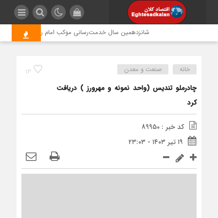
شانزدهمین سال خدمت‌رسانی موکب امام رضا (ع) پتروشیمی ار
خانه
صنعت و معدن
13
چادرملو تندیس (واحد نمونه و مهرورز ) دریافت
کرد
کد خبر : 89950
۱۹ تیر ۱۴۰۳ - ۲۳:۰۳