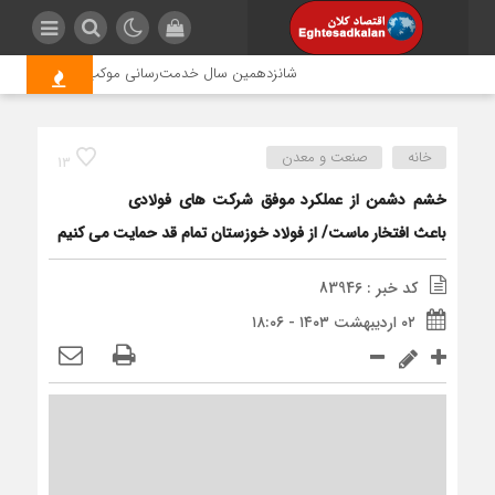
شانزدهمین سال خدمت‌رسانی موکب امام رضا (ع) پتروش
خانه
صنعت و معدن
13
خشم دشمن از عملکرد موفق شرکت­ های فولادی
باعث افتخار ماست/ از فولاد خوزستان تمام قد حمایت می کنیم
کد خبر : 83946
۰۲ اردیبهشت ۱۴۰۳ - ۱۸:۰۶