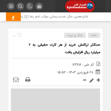
شانزدهمین سال خدمت‌رسانی موکب امام رضا (ع) پتروشیمی اروند؛ روای
خانه
بانک و بیمه
13
حداکثر تراکنش خرید از هر کارت حقیقی به ۲
میلیارد ریال افزایش یافت
کد خبر : 83618
۲۸ فروردین ۱۴۰۳ - ۱۵:۵۲