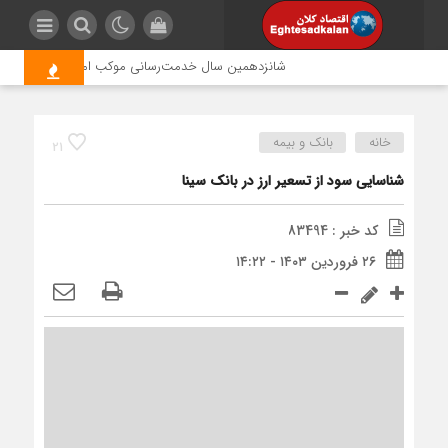
شانزدهمین سال خدمت‌رسانی موکب امام رضا (ع) پتروشیمی
خانه
بانک و بیمه
21
شناسایی سود از تسعیر ارز در بانک سینا
کد خبر : 83494
۲۶ فروردین ۱۴۰۳ - ۱۴:۲۲