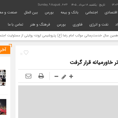
13:0
تاریخ :
یکشنبه, ۱۸ مرداد , ۱۴۰۵
Sunday, 9 August , 2026
اقتصادی
اجتماعی
بانک و بیمه
بورس
بین الملل
صنعت و مع
د
نفت و انرژی
فناوری
بورس
فرهنگ و هنر
تماس با ما
انی موکب امام رضا (ع) پتروشیمی اروند؛ روایتی از مسئولیت اجتماعی در مسیر اربع
آخر
11