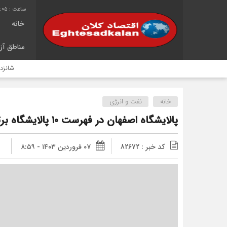
6:06
خانه
مناطق آزا
شانزدهمین سال خدمت‌رس
خانه
نفت و انرژی
پالایشگاه اصفهان در فهرست ۱۰ پالایشگاه برتر خاورمیانه قرار گرفت
کد خبر : 82672
۰۷ فروردین ۱۴۰۳ - ۸:۵۹