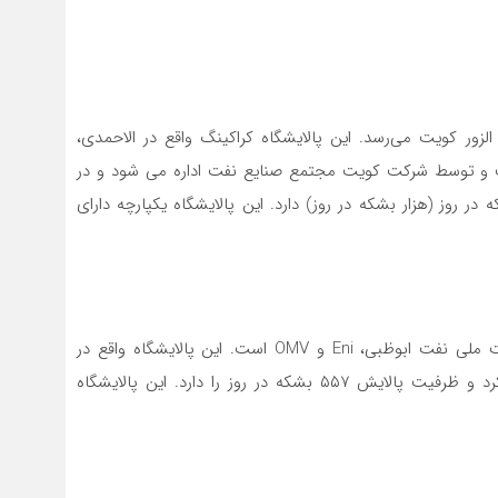
لزور کویت می‌رسد. این پالایشگاه کراکینگ واقع در الاحمدی،
ست و توسط شرکت کویت مجتمع صنایع نفت اداره می شود و در
 به بهره برداری رسید و ظرفیت پالایش ۶۱۵ بشکه در روز (هزار بشکه در روز) دارد. این پالایشگاه یکپارچه دارای
Ruwais یک پالایشگاه کک‌سازی است که متعلق به شرکت ملی نفت ابوظبی، Eni و OMV است. این پالایشگاه واقع در
ابوظبی، امارات متحده عربی، در سال ۱۹۸۱ شروع به کار کرد و ظرفیت پالایش ۵۵۷ بشکه در روز را دارد. این پالایشگاه