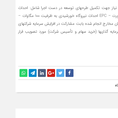
د نياز جهت تکميل طرحهاي توسعه در دست اجرا شامل: احداث
نيروگاه سيکل ترکيبي به ظرفيت اسمي ۵۴۶ مگاوات به صورت – EPC احداث نيروگاه خورشيدي به ظرفيت ۱۰۰ مگاوات –
ز معدن سنگ آهن جديد (آنومالي A10 ) – جبران مخارج انجام شده بابت مشارکت در افزايش سرمايه شرکتهاي
ايه گذاريها (خريد سهام و تأسيس شرکت) مورد تصویب قرار
ه