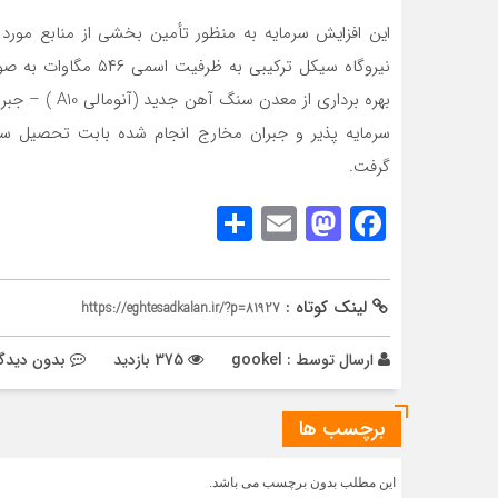
این افزایش سرمایه به منظور تأمين بخشي از منابع مور
بهره برداري ا
سرمايه پذير و جبران مخارج انجام شده بابت تحصيل سرم
گرفت.
Share
Mastodon
Email
Facebook
لینک کوتاه :
https://eghtesadkalan.ir/?p=81927
ارسال توسط :
gookel
375 بازدید
بدون دیدگا
برچسب ها
این مطلب بدون برچسب می باشد.