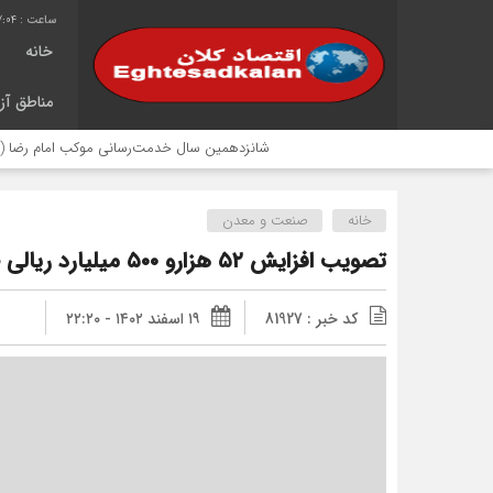
7:05
خانه
مناطق آزا
شانزدهمین سال خدمت‌رسانی موکب امام رضا (ع) پتروشیمی 
خانه
صنعت و معدن
تصویب افزایش ۵۲ هزارو ۵۰۰ میلیارد ریالی چادرملو از محل سود انباشته
کد خبر : 81927
۱۹ اسفند ۱۴۰۲ - ۲۲:۲۰