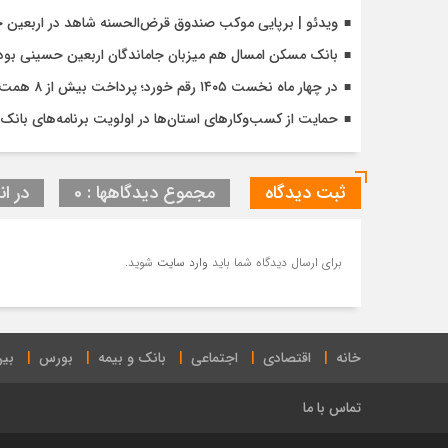
ویدئو | برپایی موکب صندوق قرض‌الحسنه شاهد در اربعین 
بانک مسکن امسال هم میزبان جاماندگان اربعین حسینی بود
در چهار ماه نخست ۱۴۰۵ رقم خورد؛ پرداخت بیش از ۸ همت وام ازدواج به زوج‌های جوان توسط بانک ملی ایران
حمایت از کسب‌وکارهای استان‌ها در اولویت برنامه‌های بانک ت
ثبت دیدگاه
مجموع دیدگاهها : 0
در ان
برای ارسال دیدگاه شما باید
وارد سایت
شوید.
خانه
اقتصادی
اجتماعی
بانک و بیمه
بورس
بین
تماس با ما