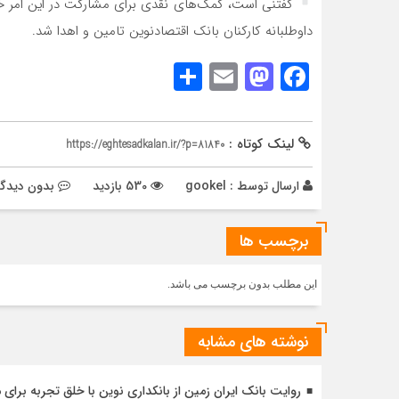
گفتنی است، کمک‌های نقدی برای مشارکت در این امر خ
داوطلبانه کارکنان بانک اقتصادنوین تامین و اهدا شد.
Share
Mastodon
Email
Facebook
لینک کوتاه :
https://eghtesadkalan.ir/?p=81840
ارسال توسط :
gookel
530 بازدید
بدون دیدگا
برچسب ها
این مطلب بدون برچسب می باشد.
نوشته های مشابه
روایت بانک ایران زمین از بانکداری نوین با خلق تجربه برای