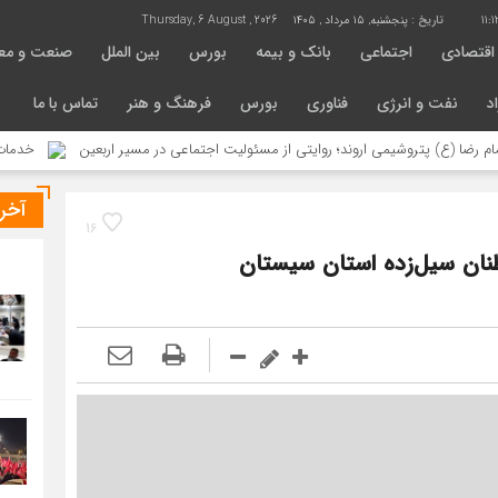
11:1
تاریخ :
پنجشنبه, ۱۵ مرداد , ۱۴۰۵
Thursday, 6 August , 2026
اقتصادی
اجتماعی
بانک و بیمه
بورس
بین الملل
صنعت و مع
د
نفت و انرژی
فناوری
بورس
فرهنگ و هنر
تماس با ما
پتروشیمی اروند؛ روایتی از مسئولیت اجتماعی در مسیر اربعین
خدمات رسانی موکب 
آخر
16
نان سیل‌زده استان سیستان‌