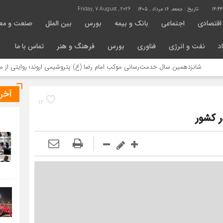
14:4
تاریخ :
جمعه, ۱۶ مرداد , ۱۴۰۵
Friday, 7 August , 2026
اقتصادی
اجتماعی
بانک و بیمه
بورس
بین الملل
صنعت و مع
د
نفت و انرژی
فناوری
بورس
فرهنگ و هنر
تماس با ما
دهمین سال خدمت‌رسانی موکب امام رضا (ع) پتروشیمی اروند؛ روایتی از مسئولیت اجتم
آخر
12