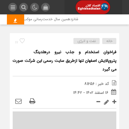
شانزدهمین سال خدمت‌رسانی موکب امام رضا (ع) پتروشی
خانه
نفت و انرژی
17
فراخوان استخدام و جذب نیرو درهلدینگ
پتروپالایش اصفهان تنها ازطریق سایت رسمی این شرکت صورت
می گیرد
کد خبر : 81656
۱۶ اسفند ۱۴۰۲ - ۱۴:۴۲