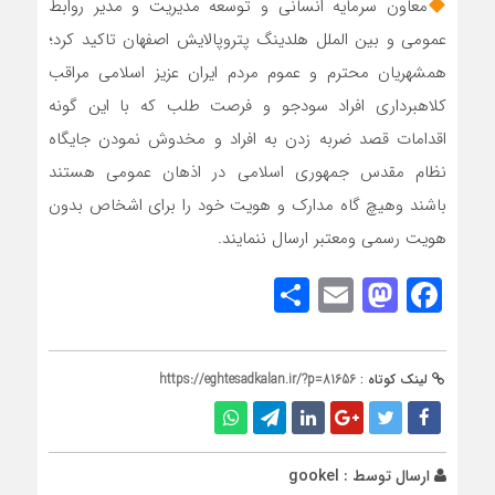
معاون سرمایه انسانی و توسعه مدیریت و مدیر روابط
عمومی و بین الملل هلدینگ پتروپالایش اصفهان تاکید کرد؛
همشهریان محترم و عموم مردم ایران عزیز اسلامی مراقب
کلاهبرداری افراد سودجو و فرصت طلب که با این گونه
اقدامات قصد ضربه زدن به افراد و مخدوش نمودن جایگاه
نظام مقدس جمهوری اسلامی در اذهان عمومی هستند
باشند وهیچ گاه مدارک و هویت خود را برای اشخاص بدون
هویت رسمی ومعتبر ارسال ننمایند.
Share
Mastodon
Email
Facebook
لینک کوتاه :
https://eghtesadkalan.ir/?p=81656
ارسال توسط :
gookel