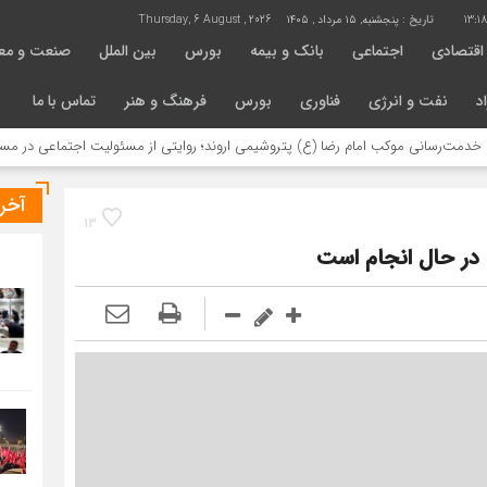
13:1
تاریخ :
پنجشنبه, ۱۵ مرداد , ۱۴۰۵
Thursday, 6 August , 2026
اقتصادی
اجتماعی
بانک و بیمه
بورس
بین الملل
صنعت و مع
د
نفت و انرژی
فناوری
بورس
فرهنگ و هنر
تماس با ما
ی موکب امام رضا (ع) پتروشیمی اروند؛ روایتی از مسئولیت اجتماعی در مسیر اربعین
آخر
13
 در حال انجام است