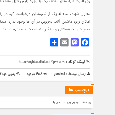
وی افزود: کلیه معابر منطقه یک با وجود بارش قابل ملاحظه 
معاون شهردار منطقه یک از شهروندان درخواست کرد در پ
امکان ورود ماشین آلات برفروبی در آن ها وجود ندارد، همک
محورهای کوهستانی و برفگیر منطقه یک خودداری نمایند.
Share
Mastodon
Email
Facebook
لینک کوتاه :
https://eghtesadkalan.ir/?p=80869
ارسال توسط :
gookel
458 بازدید
بدون دیدگا
برچسب ها
این مطلب بدون برچسب می باشد.