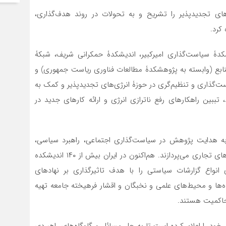
های تجدیدپذیر را تشریح و به تحولات در روند هدف‌گذاری،
کرد.
یشکدۀ سیاست‌گذاری امیرکبیر، اندیشکدۀ حمکرانی شریف، شبکۀ
 منابع (وابسته به پژوهشکدۀ مطالعات فناوری ریاست جمهوری) و
‌گذاری و تنظیم‌گری در حوزۀ انرژی‌های تجدیدپذیر و کمک به
ببین راهکارهای رفع ناترازی انرژی و ارائه کارهای جدید در
به هدایت پژوهش در سیاست‌گذاری‌ اجتماعی، راهبرد سیاسی،
اقتصادی، علمی، یا موضوعات مربوط به فناوری یا سیاست‌های تجاری می‌پردازند. هم‌اکنون در ایران بیش از ۱۴۰ اندیشکده
نواع گزارشات سیاستی را با هدف تاثیرگذاری بر نهادهای
ها و محیط‌های علمی و نخبگان و اقشار فرهیخته جامعه تهیه
 حاکمیت هستند.
گی خود را اعلام کرده است تا به حل مسائل و گلوگاه‌های راهبردی