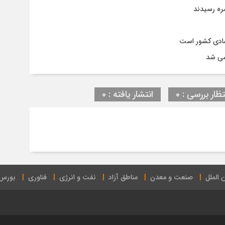
صره رسیدند
تصادی کشور است
سی شد
تظار بررسی : 0
انتشار یافته : 0
 الملل
صنعت و معدن
مناطق آزاد
نفت و انرژی
فناوری
بورس