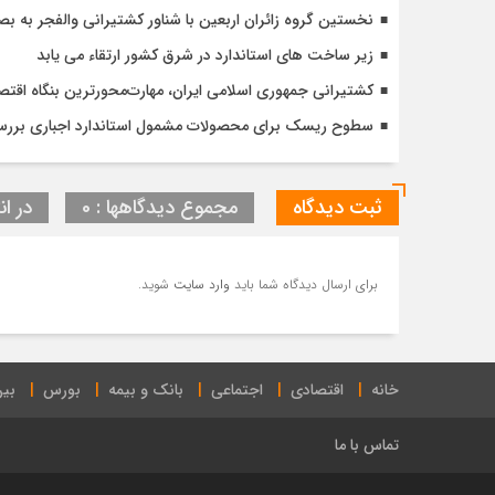
نخستین گروه زائران اربعین با شناور کشتیرانی والفجر به ب
زیر ساخت های استاندارد در شرق کشور ارتقاء می یابد
کشتیرانی جمهوری اسلامی ایران، مهارت‌محورترین بنگاه اق
سطوح ریسک برای محصولات مشمول استاندارد اجباری برر
ثبت دیدگاه
مجموع دیدگاهها : 0
در ان
برای ارسال دیدگاه شما باید
وارد سایت
شوید.
خانه
اقتصادی
اجتماعی
بانک و بیمه
بورس
بین
تماس با ما