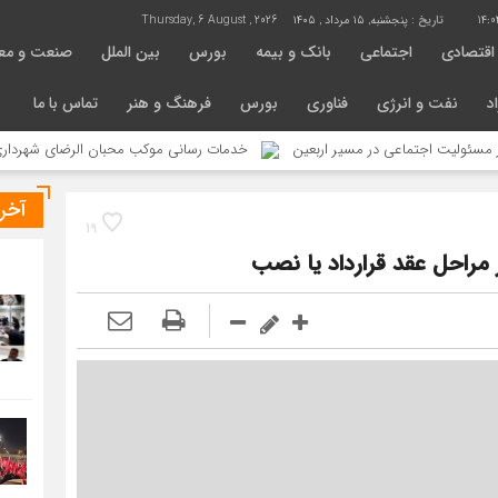
14:0
تاریخ :
پنجشنبه, ۱۵ مرداد , ۱۴۰۵
Thursday, 6 August , 2026
اقتصادی
اجتماعی
بانک و بیمه
بورس
بین الملل
صنعت و مع
د
نفت و انرژی
فناوری
بورس
فرهنگ و هنر
تماس با ما
اجتماعی در مسیر اربعین
خدمات رسانی موکب محبان الرضای شهرداری منطقه ۴ در مسیر مشایه
آخر
19