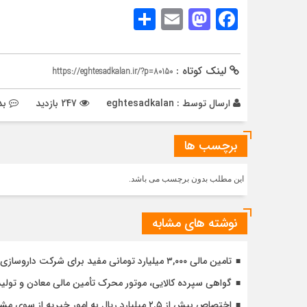
Share
Mastodon
Email
Facebook
لینک کوتاه :
https://eghtesadkalan.ir/?p=80150
ارسال توسط :
eghtesadkalan
247 بازدید
بد
برچسب ها
این مطلب بدون برچسب می باشد.
نوشته های مشابه
تامین مالی ۳,۰۰۰ میلیارد تومانی مفید برای شرکت داروسازی دکتر عبیدی
گواهی سپرده کالایی، موتور محرک تأمین مالی معادن و تولید
اختصاص بیش از ۲.۵ میلیارد ریال به امور خیریه از سوی مشتریان کارگزاری مفید