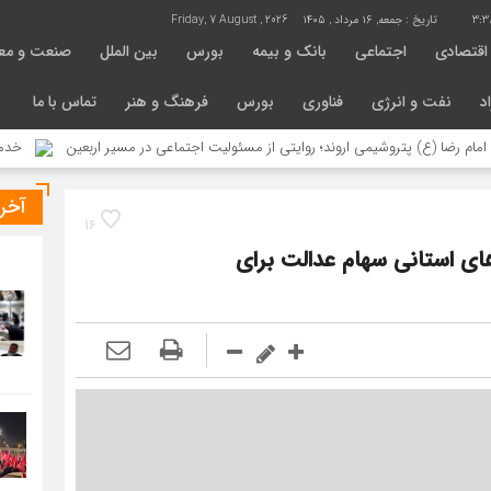
3:3
تاریخ :
جمعه, ۱۶ مرداد , ۱۴۰۵
Friday, 7 August , 2026
اقتصادی
اجتماعی
بانک و بیمه
بورس
بین الملل
صنعت و مع
د
نفت و انرژی
فناوری
بورس
فرهنگ و هنر
تماس با ما
شیمی اروند؛ روایتی از مسئولیت اجتماعی در مسیر اربعین
خدمات رسانی موکب محبان
آخر
16
های استانی سهام عدالت برای