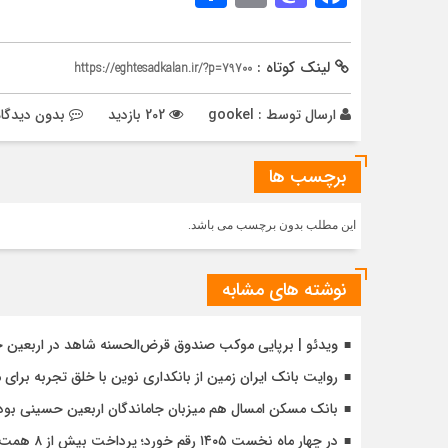
لینک کوتاه :
https://eghtesadkalan.ir/?p=79700
ارسال توسط :
gookel
202 بازدید
بدون دیدگاه
برچسب ها
این مطلب بدون برچسب می باشد.
نوشته های مشابه
ویدئو | برپایی موکب صندوق قرض‌الحسنه شاهد در اربعین 
روایت بانک ایران زمین از بانکداری نوین با خلق تجربه برای
بانک مسکن امسال هم میزبان جاماندگان اربعین حسینی بود
در چهار ماه نخست ۱۴۰۵ رقم خورد؛ پرداخت بیش از ۸ همت وام ازدواج به زوج‌های جوان توسط بانک ملی ایران