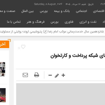
19:1
تاریخ :
شنبه, ۱۷ مرداد , ۱۴۰۵
Saturday, 8 August , 2026
اقتصادی
اجتماعی
بانک و بیمه
بورس
بین الملل
صنعت و مع
د
نفت و انرژی
فناوری
بورس
فرهنگ و هنر
تماس با ما
 سال خدمت‌رسانی موکب امام رضا (ع) پتروشیمی اروند؛ روایتی از مسئولیت اجتماعی د
آخر
11
ای شبکه پرداخت و کارتخوان