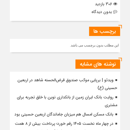
306 بازدید
بدون دیدگاه
برچسب ها
این مطلب بدون برچسب می باشد.
نوشته های مشابه
ویدئو | برپایی موکب صندوق قرض‌الحسنه شاهد در اربعین
حسینی (ع)
روایت بانک ایران زمین از بانکداری نوین با خلق تجربه برای
مشتری
بانک مسکن امسال هم میزبان جاماندگان اربعین حسینی بود
در چهار ماه نخست ۱۴۰۵ رقم خورد؛ پرداخت بیش از ۸ همت