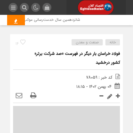
شانزدهمین سال خدمت‌رسانی موکب امام رضا (ع) پتروش
خانه
صنعت و معدن
14
فولاد خراسان بار دیگر در فهرست «صد شرکت برتر»
کشور درخشید
کد خبر : 78059
۰۴ بهمن ۱۴۰۲ - ۱۸:۱۵