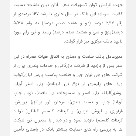
جهت افزایش توان تسهیلات دهی آنان بیان داشت: نسبت
کفایت سرمایه این بانک در سال جاری با رشد ۱۴۷ درصدی از
رقم ۲/۱۷ درصد (دو و هفده صدم درصد) به رقم ۵/۳۸
درصد(پنج و سی و هشت صدم درصد) رسید و این رقم مورد
تایید بانک مرکزی نیز قرار گرفت.
مدیرعامل بانک صنعت و معدن به اتفاق هیات همراه در این
سفر پس از بازدید از شرکت بازرگانی و خدمات بندری ایران از
شرکت های جی لیان جی و صنعت پلاست پارس لیان(تولید
ورق های پلیمری از نوع بی کربنات)، پلی استر آریان
بوشهر(الیاف پلی استر و منسوجات بی بافت)، نوین چاپ
آریانا( چاپ و بسته بندی)، مرجان نور بوشهر( پرورش،
فرآوری و فروش آبزیان) و کربنات کلسیم اکباتان( تولید
کربنات کلسیم) بازدید نمود و در دیدار با مدیران این شرکت
ها به بررسی راه های حمایت بیشتر بانک در راستای تأمین