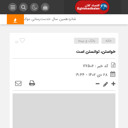
شانزدهمین سال خدمت‌رسانی موکب امام رضا (ع) پتروش
خانه
بانک و بیمه
15
خواستن، توانستن است
کد خبر : 77506
۲۸ دی ۱۴۰۲ - ۱۹:۴۴