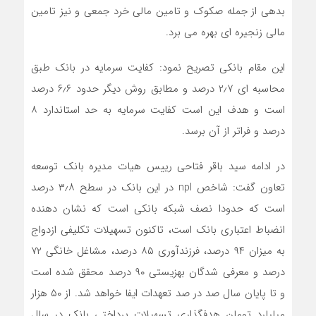
بدهی از جمله صکوک و تامین مالی خرد جمعی و نیز تامین
مالی زنجیره ای بهره می برد.
این مقام بانکی تصریح نمود: کفایت سرمایه در بانک طبق
محاسبه ای ۲٫۷ درصد و مطابق روش دیگر حدود ۶٫۶ درصد
است و هدف این است کفایت سرمایه به حد استاندارد ۸
درصد و فراتر از آن برسد.
در ادامه سید باقر فتاحی رییس هیات مدیره بانک توسعه
تعاون گفت: شاخص npl در این بانک در سطح ۳٫۸ درصد
است که حدودا نصف شبکه بانکی است که نشان دهنده
انضباط اعتباری بانک است، تاکنون تسهیلات تکلیفی ازدواج
به میزان ۹۴ درصد، فرزندآوری ۸۵ درصد، مشاغل خانگی ۷۲
درصد و معرفی شدگان بهزیستی ۹۰ درصد محقق شده است
و تا پایان سال صد در صد تعهدات ایفا خواهد شد. از ۵۰ هزار
میلیارد تومان هدفگذاری تسهیلات پرداختی بانک در سال