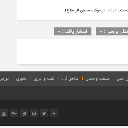
حسینیه کودک در موکب محبان الرضا(ع)
تظار بررسی : 0
انتشار یافته : 0
 الملل
صنعت و معدن
مناطق آزاد
نفت و انرژی
فناوری
بورس