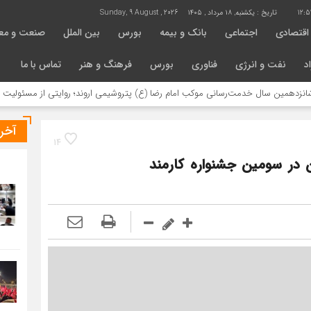
12:5
تاریخ :
یکشنبه, ۱۸ مرداد , ۱۴۰۵
Sunday, 9 August , 2026
اقتصادی
اجتماعی
بانک و بیمه
بورس
بین الملل
صنعت و مع
د
نفت و انرژی
فناوری
بورس
فرهنگ و هنر
تماس با ما
ال خدمت‌رسانی موکب امام رضا (ع) پتروشیمی اروند؛ روایتی از مسئولیت اجتماعی در
آخر
14
 در سومین جشنواره کارمند