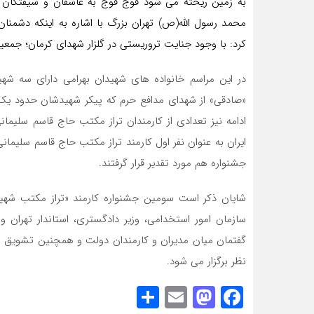
به زمین ریخته می شود فوج فوج به عاشقان و شیفتگان و
محمد رسول الله(ص) تهران بزرگ با اشاره به اینکه دشمن
کرد: با وجود جنایت تروریستی در گلزار شهدای کرمان؛ جمعی
در این مراسم خانواده های شهیدان بهرامی دارای سه شهی
«صادقی» از شهدای مدافع حرم که پیکر شهیدشان حدود یک 
ادامه نیز تعدادی از کارمندان تراز مکتب حاج قاسم سلیمان
ایران به عنوان نفر اول کارمند تراز مکتب حاج قاسم سلیمانی
جشنواره هم مورد تقدیر قرار گرفتند.
شایان ذکر است سومین جشنواره کارمند «تراز مکتب شهی
سازمان امور استخدامی، وزیر دادگستری، استاندار تهران 
گفتمان میان مدیران و کارمندان دولت و همچنین تشویق 
نظر برگزار می شود.
Share
Mastodon
Email
Facebook