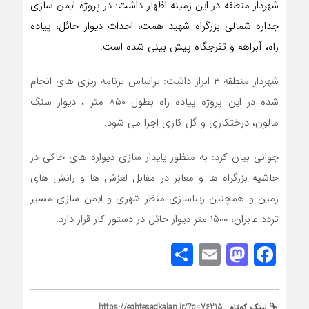
شهردار منطقه در این زمینه اظهار داشت: در پروژه ایمن سازی
جداره شمالی بزرگراه شهید همت، احداث دیوار حائل، پیاده
راه، آبراهه و تفرجگاه پیش بینی شده است.
شهردار منطقه ۳ ابراز داشت: براساس برنامه ریزی های انجام
شده در این پروژه پیاده راه بطول ۸۵۰ متر ، دیوار سنگ
مالون، درختکاری و گل کاری اجرا می شود.
جوانی بیان کرد: به منظور پایدار سازی دیواره های خاکی در
حاشیه بزرگراه ها و معابر در مقابل لغزش ها و رانش های
زمین و همچنین زیباسازی منظر شهری و ایمن سازی مسیر
تردد عابران، ۱۵۰۰ متر دیوار حائل در دستور کار قرار دارد.
Share
Mastodon
Email
Facebook
لینک کوتاه :
https://eghtesadkalan.ir/?p=76215