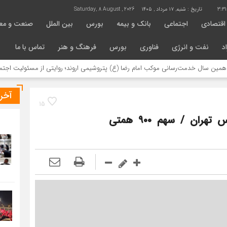
3:3
تاریخ :
شنبه, ۱۷ مرداد , ۱۴۰۵
Saturday, 8 August , 2026
اقتصادی
اجتماعی
بانک و بیمه
بورس
بین الملل
صنعت و مع
د
نفت و انرژی
فناوری
بورس
فرهنگ و هنر
تماس با ما
دمت‌رسانی موکب امام رضا (ع) پتروشیمی اروند؛ روایتی از مسئولیت اجتماعی در مسی
آخر
15
حضور بخش عمده تولیدات کشور در بورس تهران / سهم ۹۰۰ همتی