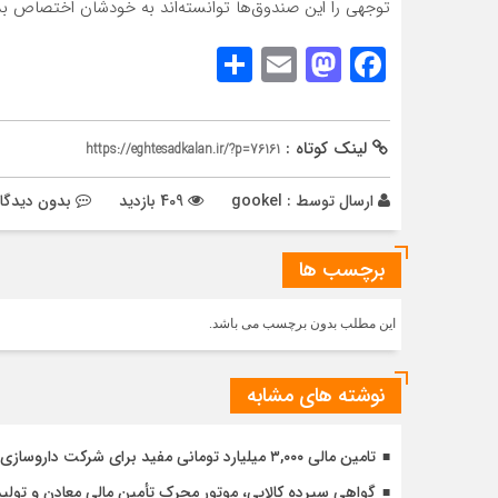
توجهی را این صندوق‌ها توانسته‌اند به خودشان اختصاص بد
Share
Mastodon
Email
Facebook
لینک کوتاه :
https://eghtesadkalan.ir/?p=76161
ارسال توسط :
gookel
409 بازدید
بدون دیدگا
برچسب ها
این مطلب بدون برچسب می باشد.
نوشته های مشابه
تامین مالی ۳,۰۰۰ میلیارد تومانی مفید برای شرکت داروسازی دکتر عبیدی
گواهی سپرده کالایی، موتور محرک تأمین مالی معادن و تولید