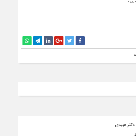
هند.
ه