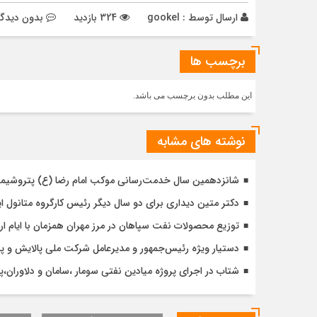
ارسال توسط :
gookel
324 بازدید
بدون دیدگا
برچسب ها
این مطلب بدون برچسب می باشد.
نوشته های مشابه
شانزدهمین سال خدمت‌رسانی موکب امام رضا (ع) پتروشیمی ا
دکتر متین دیداری برای دو سال دیگر رئیس کارگروه متانول ا
توزیع محصولات نفت سپاهان در مرز مهران همزمان با ایام ا
دستیار ویژه رئیس‌جمهور و مدیرعامل شرکت ملی پالایش و پخش
شتاب در اجرای پروژه میادین نفتی سومار ،سامان و دلاوران،پتر