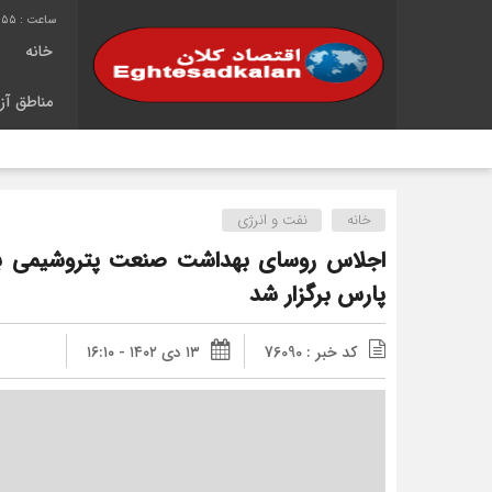
9:56
خانه
مناطق آزا
خانه
نفت و انرژی
اجلاس روسای بهداشت صنعت پتروشیمی به
پارس برگزار شد
کد خبر : 76090
۱۳ دی ۱۴۰۲ - ۱۶:۱۰