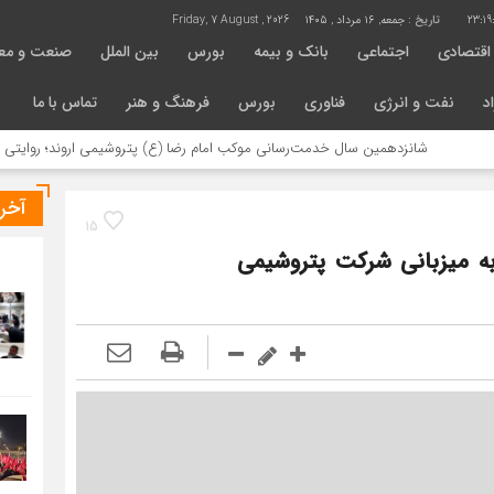
23:1
تاریخ :
جمعه, ۱۶ مرداد , ۱۴۰۵
Friday, 7 August , 2026
اقتصادی
اجتماعی
بانک و بیمه
بورس
بین الملل
صنعت و مع
د
نفت و انرژی
فناوری
بورس
فرهنگ و هنر
تماس با ما
شانزدهمین سال خدمت‌رسانی موکب امام رضا (ع) پتروشیمی اروند؛ روایتی از مسئولیت
آخر
15
 میزبانی شرکت پتروشیمی