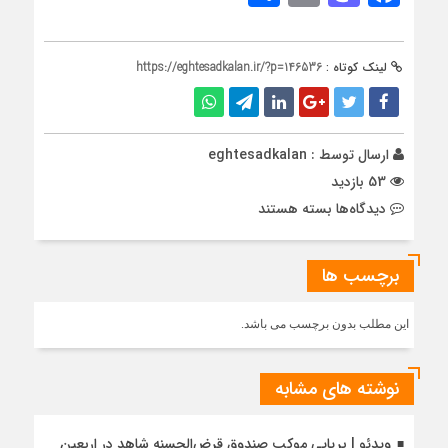
لینک کوتاه :
https://eghtesadkalan.ir/?p=146536
ارسال توسط :
eghtesadkalan
53 بازدید
برای
دیدگاه‌ها
بسته هستند
صدور
مجوز
برچسب ها
افزایش
سرمایه
بانک
این مطلب بدون برچسب می باشد.
اقتصادنوین
از
سوی
نوشته های مشابه
بانک
مرکزی
ویدئو | برپایی موکب صندوق قرض‌الحسنه شاهد در اربعین